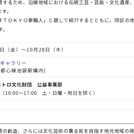
資するため、沿線地域における伝統工芸・芸能・文化遺産
ます。
きＴＯＫＹＯ夢職人」と題して紹介するとともに、同区の
す。
月1日（金）～10月28日（木）
池袋ギャラリー
副都心線池袋駅構内)
メトロ文化財団 公益事業部
948（10:00～17:00 土・日曜・祝日を除く）
間の創造、さらには文化芸術の薫る街を目指す地元地域の