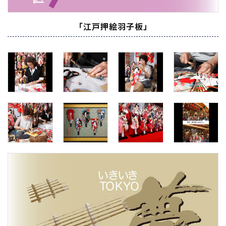
「江戸押絵羽子板」